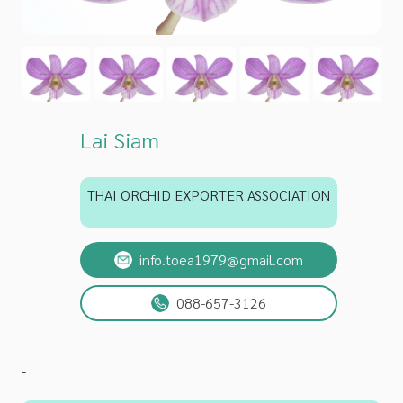
Lai Siam
THAI ORCHID EXPORTER ASSOCIATION
info.toea1979@gmail.com
088-657-3126
-