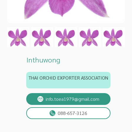
Inthuwong
THAI ORCHID EXPORTER ASSOCIATION
info.toea1979@gmail.com
088-657-3126