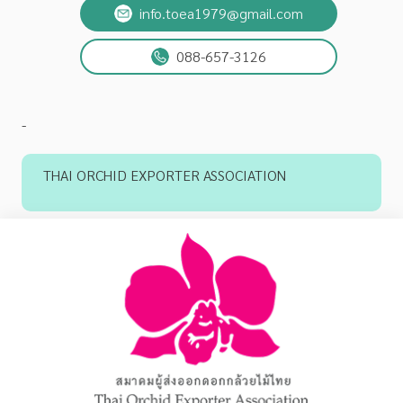
info.toea1979@gmail.com
088-657-3126
-
THAI ORCHID EXPORTER ASSOCIATION