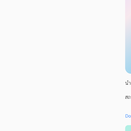
นำเ
สถ
Do